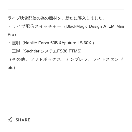
ライブ映像配信の為の機材を、新たに導入しました。
・ライブ配信スイッチャー（
BlackMagic Design
ATEM Mini
Pro​
）
・照明（Nanlite Forza 60B &
Ap
uture
L
S 60
X ）
・三脚
（Sa
ch
tler システムFSB8 F
TM
S)
（その他、
ソフトボックス、アンブレラ、
ライトスタンド
etc）
SHARE